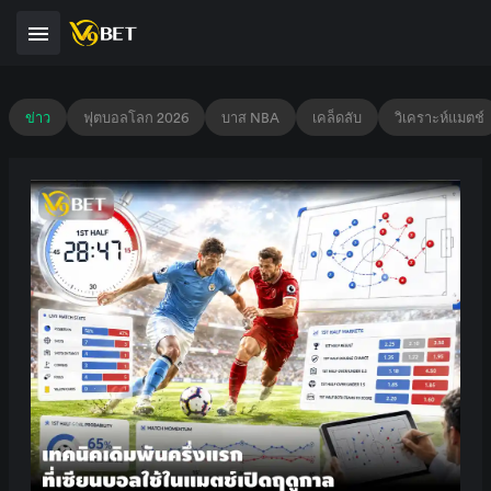
ข่าว
ฟุตบอลโลก 2026
บาส NBA
เคล็ดลับ
วิเคราะห์แมตช์